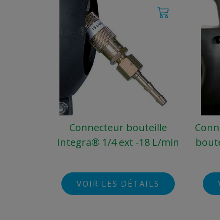
Connecteur bouteille
Conn
Integra® 1/4 ext -18 L/min
boute
VOIR LES DÉTAILS