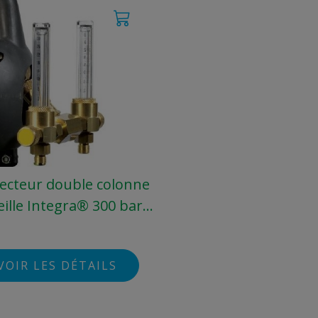
ecteur double colonne
ille Integra® 300 bars
débit 0 à 30L/min
VOIR LES DÉTAILS