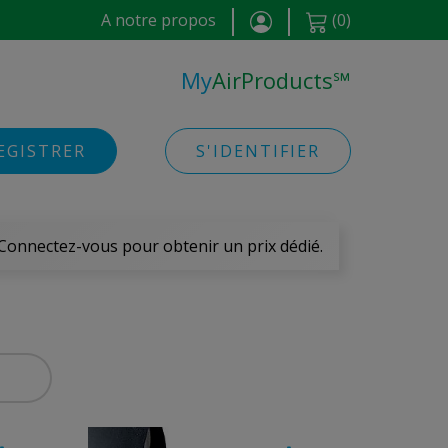
A notre propos
(
0
)
My
AirProducts
℠
EGISTRER
S'IDENTIFIER
 Connectez-vous pour obtenir un prix dédié.