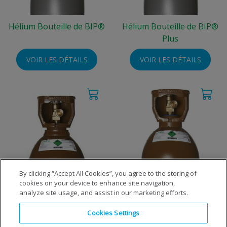
Hélium Bouteille de BIP®
Hélium Bouteille de BIP®
Plus
VOIR LES DÉTAILS
VOIR LES DÉTAILS
By clicking “Accept All Cookies”, you agree to the storing of
cookies on your device to enhance site navigation,
Hélium Premier
Hélium Technique
analyze site usage, and assist in our marketing efforts.
Cookies Settings
VOIR LES DÉTAILS
VOIR LES DÉTAILS