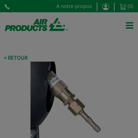
A notre propos
(
0
)
< RETOUR