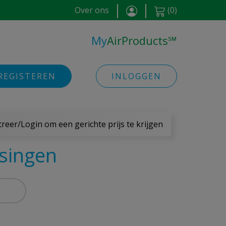
Over ons
(
0
)
My
AirProducts
℠
REGISTEREN
INLOGGEN
treer/Login om een gerichte prijs te krijgen
singen