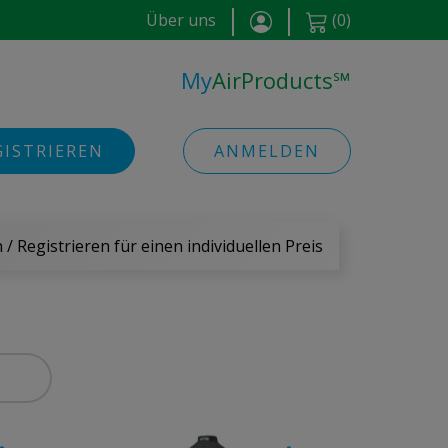
Über uns
(
0
)
My
AirProducts
℠
GISTRIEREN
ANMELDEN
/ Registrieren für einen individuellen Preis