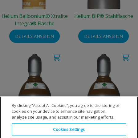
Helium Balloonium® Xtralite
Helium BIP® Stahlflasche
Integra® Flasche
DETAILS ANSEHEN
DETAILS ANSEHEN
By clicking “Accept All Cookies”, you agree to the storing of
cookies on your device to enhance site navigation,
Helium Premium
Helium Technisch
analyze site usage, and assist in our marketing efforts.
Cookies Settings
DETAILS ANSEHEN
DETAILS ANSEHEN