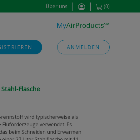
Über uns
(
0
)
My
AirProducts
℠
GISTRIEREN
ANMELDEN
 Stahl-Flasche
rennstoff wird typischerweise als
e Fluförderzeuge verwendet. Es
, das beim Schneiden und Erwärmen
einer 27 Liter Stahlflasche mit 11