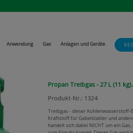
Anwendung
Gas
Anlagen und Geräte
RE
Propan Treibgas - 27 L (11 kg).
Produkt-Nr.
:
1324
Treibgas - dieser Kohlenwasserstoff-B
Kraftstoff für Gabelstabler und ander
handelt sich dabei NICHT um ein Gas
zum Einsatz kommt. Dieses Gas wird in 