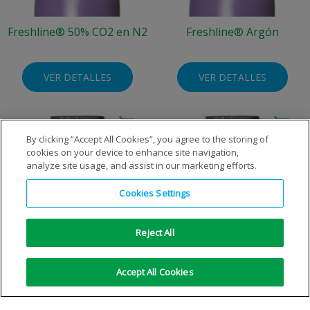
Freshline® 50% CO2 en N2
Freshline® Argón
VER DETALLES
VER DETALLES
By clicking “Accept All Cookies”, you agree to the storing of
cookies on your device to enhance site navigation,
analyze site usage, and assist in our marketing efforts.
Cookies Settings
Reject All
Freshline® Dióxido de
Freshline® Dióxido de
carbono
carbono (solo salida de
Accept All Cookies
líquido)
VER DETALLES
VER DETALLES