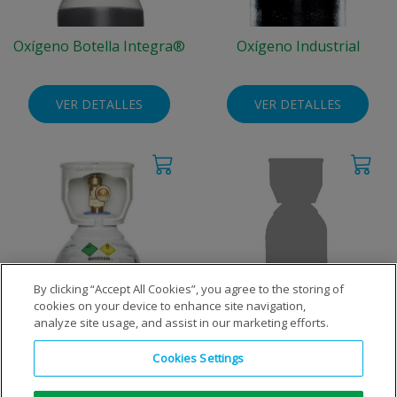
Oxígeno Botella Integra®
Oxígeno Industrial
VER DETALLES
VER DETALLES
By clicking “Accept All Cookies”, you agree to the storing of
cookies on your device to enhance site navigation,
Oxígeno Técnico
Propano
analyze site usage, and assist in our marketing efforts.
Cookies Settings
VER DETALLES
VER DETALLES