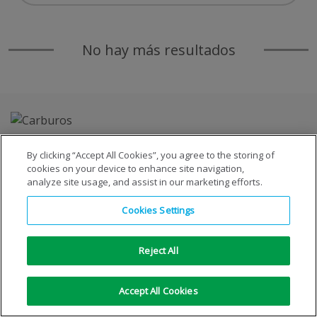
No hay más resultados
By clicking “Accept All Cookies”, you agree to the storing of
cookies on your device to enhance site navigation,
analyze site usage, and assist in our marketing efforts.
Copyright © 1996-2026 © S.E. de Carburos Metálicos, S.A.
Cookies Settings
Todos los derechos reservados
|
Aviso Legal
|
Aviso de
privacidad
|
Aviso de cookies
Reject All
Accept All Cookies