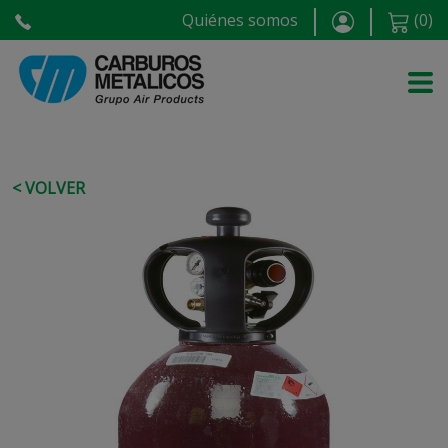
Quiénes somos
(
0
)
< VOLVER