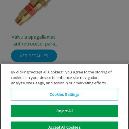
Válvula apagallamas,
antiretroceso, para
acetileno, en
VER DETALLES
botellasIntegra®.
By clicking “Accept All Cookies”, you agree to the storing of
cookies on your device to enhance site navigation,
analyze site usage, and assist in our marketing efforts.
Cookies Settings
Reject All
Copyright © 1996-2026 © S.E. de Carburos Metálicos, S.A.
Todos los derechos reservados
|
Aviso Legal
|
Aviso de
Accept All Cookies
privacidad
|
Aviso de cookies