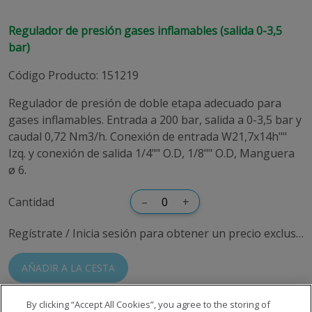
Regulador de presión gases inflamables (salida 0-3,5
bar)
Código Producto
:
151219
Regulador de presión de doble etapa adecuado para
gases inflamables. Entrada a 200 bar, salida a 0-3,5 bar y
caudal 0,72 Nm3/h. Conexión de entrada W21,7x14h""
Izq. y conexión de salida 1/4"" O.D, 1/8"" O.D, Manguera
ø 6.
Cantidad
–
+
Regístrate / Inicia sesión para obtener un precio exclusivo
AÑADIR A LA CESTA
By clicking “Accept All Cookies”, you agree to the storing of