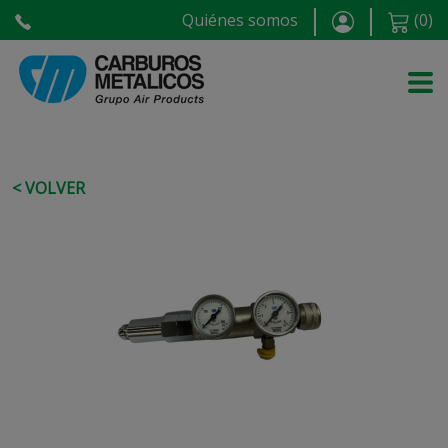
Quiénes somos
(
0
)
< VOLVER