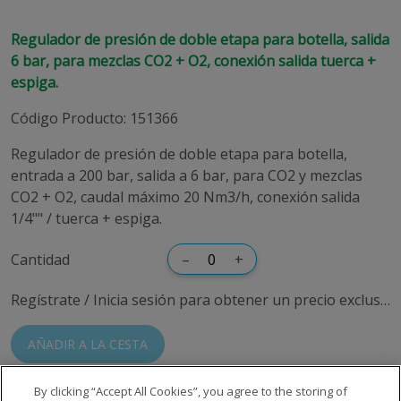
Regulador de presión de doble etapa para botella, salida
6 bar, para mezclas CO2 + O2, conexión salida tuerca +
espiga.
Código Producto
:
151366
Regulador de presión de doble etapa para botella,
entrada a 200 bar, salida a 6 bar, para CO2 y mezclas
CO2 + O2, caudal máximo 20 Nm3/h, conexión salida
1/4"" / tuerca + espiga.
Cantidad
–
+
Regístrate / Inicia sesión para obtener un precio exclusivo
AÑADIR A LA CESTA
By clicking “Accept All Cookies”, you agree to the storing of