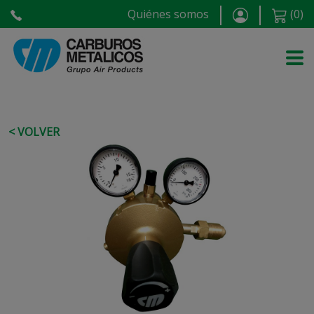
Quiénes somos
(
0
)
< VOLVER