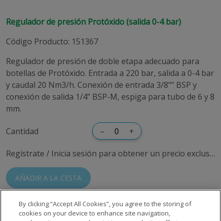
Regulador de presión Protóxido (salida 0-4 bar)
Código Producto
:
151367
Regulador de presión de doble etapa adecuado para
botellas de Protóxido. Entrada a 220 bar, salida a 0-4 bar
y caudal 20 Nm3/h. Conexión de entrada 3/8"" BSP y
conexión de salida 1/4” BSP-M, espiga para tubo de 6 y 8
mm.
Cantidad
–
+
Regístrate / Inicia sesión para obtener un precio exclusivo
AÑADIR A LA CESTA
By clicking “Accept All Cookies”, you agree to the storing of
cookies on your device to enhance site navigation,