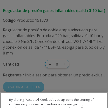
Regulador de presión gases inflamables (salida 0-10 bar)
Código Producto
:
151370
Regulador de presión de doble etapa adecuado para
gases inflamables. Entrada a 220 bar, salida a 0-10 bar y
caudal 50 Nm3/h. Conexión de entrada W21,7x14h"" Izq.
y conexión de salida 1/4” BSP-M, espiga para tubo de 6 y
8 mm.
Cantidad
–
+
Regístrate / Inicia sesión para obtener un precio exclusivo
AÑADIR A LA CESTA
By clicking “Accept All Cookies”, you agree to the storing of
cookies on your device to enhance site navigation,