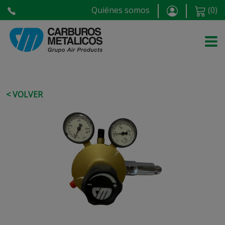
Quiénes somos
(
0
)
< VOLVER