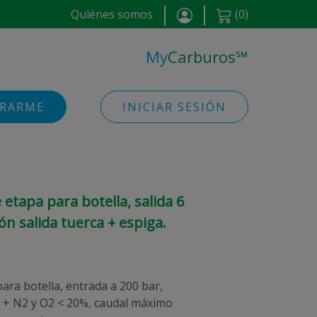
Quiénes somos
(
0
)
My
Carburos
℠
TRARME
INICIAR SESIÓN
etapa para botella, salida 6
ón salida tuerca + espiga.
ara botella, entrada a 200 bar,
2 + N2 y O2 < 20%, caudal máximo