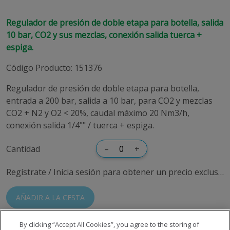
Regulador de presión de doble etapa para botella, salida
10 bar, CO2 y sus mezclas, conexión salida tuerca +
espiga.
Código Producto
:
151376
Regulador de presión de doble etapa para botella,
entrada a 200 bar, salida a 10 bar, para CO2 y mezclas
CO2 + N2 y O2 < 20%, caudal máximo 20 Nm3/h,
conexión salida 1/4"" / tuerca + espiga.
Cantidad
–
+
Regístrate / Inicia sesión para obtener un precio exclusivo
AÑADIR A LA CESTA
By clicking “Accept All Cookies”, you agree to the storing of