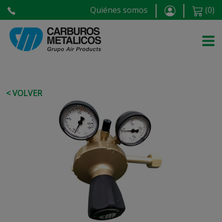
Quiénes somos
(
0
)
< VOLVER