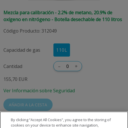
Mezcla para calibración - 2.2% de metano, 20.9% de
oxígeno en nitrógeno - Botella desechable de 110 litros
Código Producto
:
312049
Capacidad de gas
110L
Cantidad
–
+
155,70 EUR
Ver Información sobre Seguridad
AÑADIR A LA CESTA
By clicking “Accept All Cookies”, you agree to the storing of
cookies on your device to enhance site navigation,