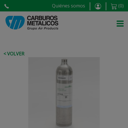
Quiénes somos
(
0
)
< VOLVER