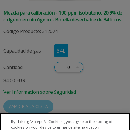
Mezcla para calibración - 100 ppm isobuteno, 20.9% de
oxígeno en nitrógeno - Botella desechable de 34 litros
Código Producto
:
312074
Capacidad de gas
34L
Cantidad
–
+
84,00 EUR
Ver Información sobre Seguridad
AÑADIR A LA CESTA
By clicking “Accept All Cookies”, you agree to the storing of
cookies on your device to enhance site navigation,