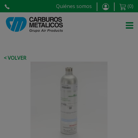
Quiénes somos
(
0
)
< VOLVER