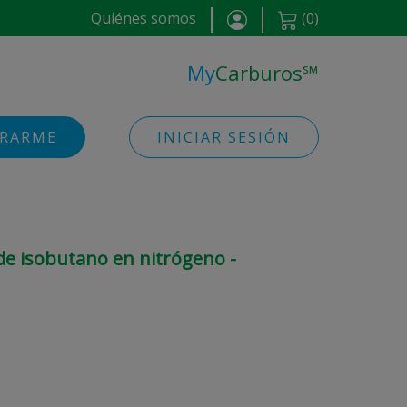
Quiénes somos
(
0
)
My
Carburos
℠
TRARME
INICIAR SESIÓN
 de isobutano en nitrógeno -