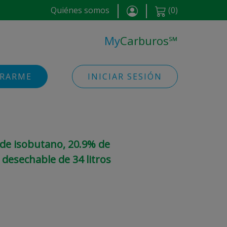
Quiénes somos
(
0
)
My
Carburos
℠
TRARME
INICIAR SESIÓN
 de isobutano, 20.9% de
 desechable de 34 litros