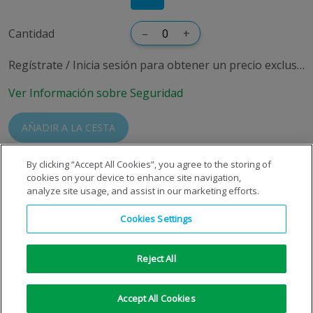
Cantidad
–
+
Regístrate / Inicia sesión para obtener un precio exclusivo
Ver Información sobre Seguridad
AÑADIR A LA CESTA
By clicking “Accept All Cookies”, you agree to the storing of
cookies on your device to enhance site navigation,
analyze site usage, and assist in our marketing efforts.
Cookies Settings
Reject All
Copyright © 1996-2026 © S.E. de Carburos Metálicos, S.A.
Todos los derechos reservados
|
Aviso Legal
|
Aviso de
Accept All Cookies
privacidad
|
Aviso de cookies