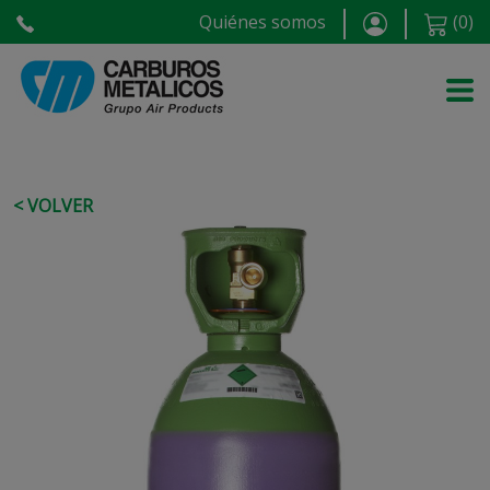
Quiénes somos
(
0
)
< VOLVER