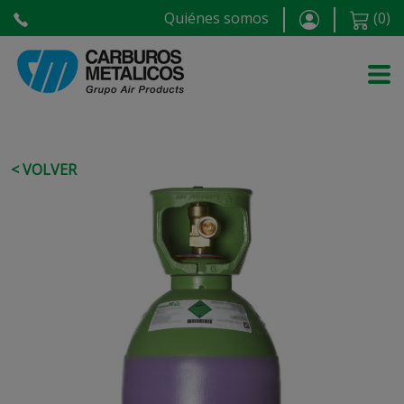
Quiénes somos
(
0
)
< VOLVER