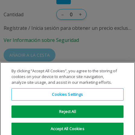
Cantidad
–
+
Regístrate / Inicia sesión para obtener un precio exclusivo
Ver Información sobre Seguridad
AÑADIR A LA CESTA
By clicking “Accept All Cookies”, you agree to the storing of
cookies on your device to enhance site navigation,
analyze site usage, and assist in our marketing efforts.
Cookies Settings
Reject All
Copyright © 1996-2026 © S.E. de Carburos Metálicos, S.A.
Todos los derechos reservados
|
Aviso Legal
|
Aviso de
Accept All Cookies
privacidad
|
Aviso de cookies