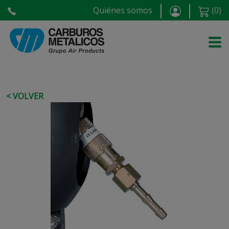
Quiénes somos
(
0
)
< VOLVER