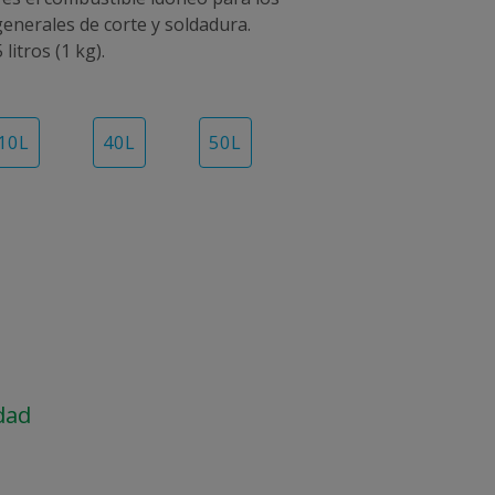
generales de corte y soldadura.
litros (1 kg).
10
L
40
L
50
L
dad