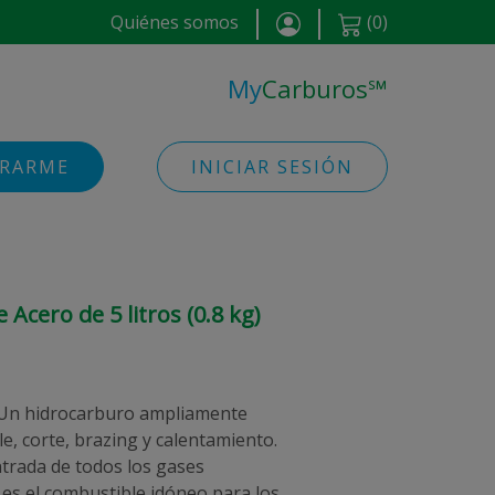
Quiénes somos
(
0
)
My
Carburos
℠
TRARME
INICIAR SESIÓN
e Acero de 5 litros (0.8 kg)
). Un hidrocarburo ampliamente
e, corte, brazing y calentamiento.
ntrada de todos los gases
o es el combustible idóneo para los