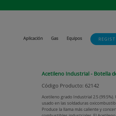
Aplicación
Gas
Equipos
REGIS
Acetileno Industrial - Botella d
Código Producto
:
62142
Acetileno grado Industrial 2.5 (99.5%
usado en las soldaduras oxicombustibl
Produce la llama más caliente y conce
combustibles industriales. El Acetilen