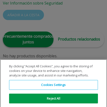
Ver Información sobre Seguridad
AÑADIR A LA CESTA
Frecuentemente comprados
Productos relacionados
juntos
No hay productos disponibles.
By clicking “Accept All Cookies”, you agree to the storing of
cookies on your device to enhance site navigation,
analyze site usage, and assist in our marketing efforts.
Cookies Settings
Reject All
Copyright © 1996-2026 © S.E. de Carburos Metálicos, S.A.
Todos los derechos reservados
|
Aviso Legal
|
Aviso de