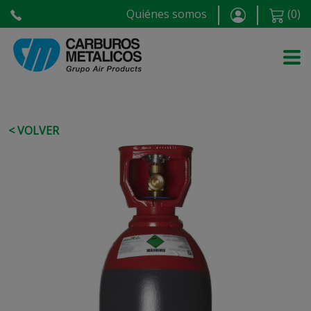
Quiénes somos
(
0
)
< VOLVER