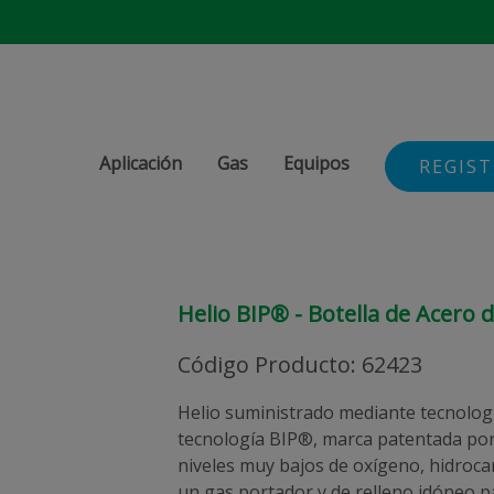
Aplicación
Gas
Equipos
REGIS
Helio BIP® - Botella de Acero d
Código Producto
:
62423
Helio suministrado mediante tecnologí
tecnología BIP®, marca patentada por
niveles muy bajos de oxígeno, hidroca
un gas portador y de relleno idóneo 