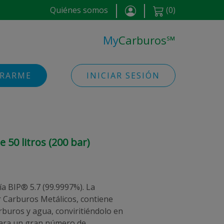
Quiénes somos
(
0
)
My
Carburos
℠
TRARME
INICIAR SESIÓN
e 50 litros (200 bar)
a BIP® 5.7 (99.9997%). La
 Carburos Metálicos, contiene
rburos y agua, conviritiéndolo en
para un gran número de