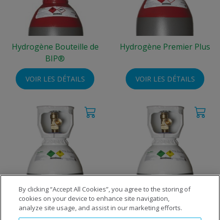
Hydrogène Bouteille de
Hydrogène Premier Plus
BIP®
VOIR LES DÉTAILS
VOIR LES DÉTAILS
By clicking “Accept All Cookies”, you agree to the storing of
cookies on your device to enhance site navigation,
Oxygène Premier
Oxygène Ultra Pure
analyze site usage, and assist in our marketing efforts.