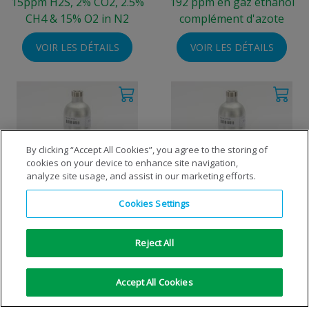
15ppm H2S, 2% CO2, 2.5%
192 ppm en gaz éthanol
CH4 & 15% O2 in N2
complément d'azote
VOIR LES DÉTAILS
VOIR LES DÉTAILS
By clicking “Accept All Cookies”, you agree to the storing of
cookies on your device to enhance site navigation,
analyze site usage, and assist in our marketing efforts.
Cookies Settings
2.2% CH4 & 18% O2 in N2
2.2% CH4 & 20.9% O2 in N2
(Canister)
Reject All
VOIR LES DÉTAILS
VOIR LES DÉTAILS
Accept All Cookies