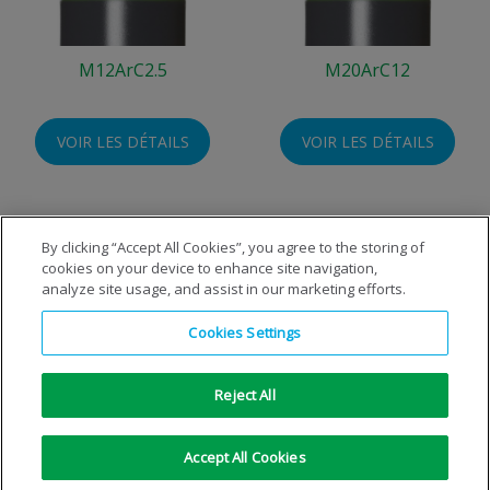
M12ArC2.5
M20ArC12
VOIR LES DÉTAILS
VOIR LES DÉTAILS
By clicking “Accept All Cookies”, you agree to the storing of
cookies on your device to enhance site navigation,
analyze site usage, and assist in our marketing efforts.
Cookies Settings
Reject All
Copyright © 1996-2026 Air Products Inc. Tous droits
réservés.
|
Informations légales
|
Note privée
|
Avis sur les
Accept All Cookies
cookies