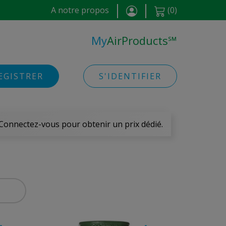
A notre propos
(
0
)
My
AirProducts
℠
EGISTRER
S'IDENTIFIER
 Connectez-vous pour obtenir un prix dédié.