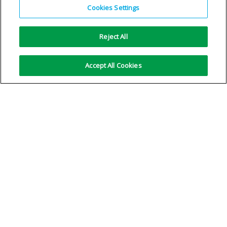
Oxygène Ultra Pure
Cookies Settings
VOIR LES DÉTAILS
Reject All
Accept All Cookies
Pas d'autre résultat
Copyright © 1996-2026 Air Products Inc. Tous droits
réservés.
|
Informations légales
|
Note privée
|
Avis sur les
cookies