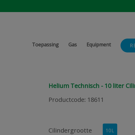
Toepassing
Gas
Equipment
R
Helium Technisch - 10 liter Cil
Productcode
:
18611
Cilindergrootte
10
L