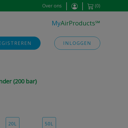
Over ons
(
0
)
My
AirProducts
℠
EGISTREREN
INLOGGEN
inder (200 bar)
20
L
50
L