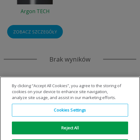
Argon TECH
ZOBACZ SZCZEGÓŁY
Brak wyników
By clicking “Accept All Cookies”, you agree to the storing of
cookies on your device to enhance site navigation,
analyze site usage, and assist in our marketing efforts.
Cookies Settings
Reject All
Copyright © 1996-2026 Air Products Inc. Wszelkie prawa
zastrzeżone.
|
Informacja prawna
|
Informacja o