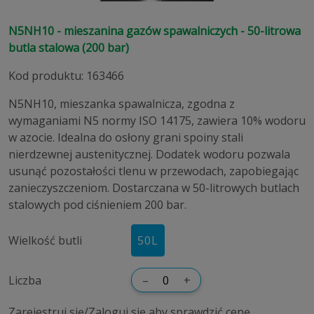
N5NH10 - mieszanina gazów spawalniczych - 50-litrowa
butla stalowa (200 bar)
Kod produktu
:
163466
N5NH10, mieszanka spawalnicza, zgodna z
wymaganiami N5 normy ISO 14175, zawiera 10% wodoru
w azocie. Idealna do osłony grani spoiny stali
nierdzewnej austenitycznej. Dodatek wodoru pozwala
usunąć pozostałości tlenu w przewodach, zapobiegając
zanieczyszczeniom. Dostarczana w 50-litrowych butlach
stalowych pod ciśnieniem 200 bar.
Wielkość butli
50
L
Liczba
–
+
Zarejestruj się/Zaloguj się aby sprawdzić cenę