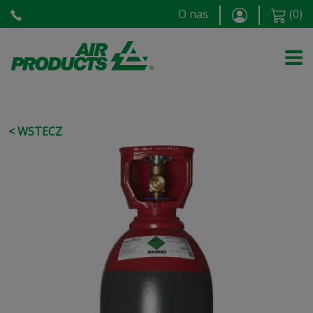
O nas
(
0
)
< WSTECZ