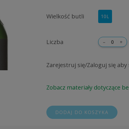
Wielkość butli
10
L
Liczba
–
+
Zarejestruj się/Zaloguj się ab
Zobacz materiały dotyczące b
DODAJ DO KOSZYKA