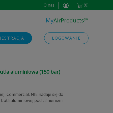
O nas
(
0
)
My
AirProducts
℠
JESTRACJA
LOGOWANIE
utla aluminiowa (150 bar)
e), Commercial, NIE nadaje się do
 butli aluminiowej pod ciśnieniem