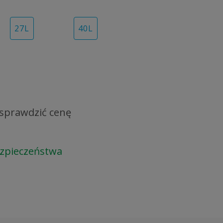
27
L
40
L
y sprawdzić cenę
ezpieczeństwa