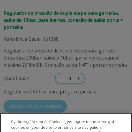
Regulador de pressão de dupla etapa para garrafas,
saída de 10bar, para inertes, conexão de saída porca +
ponteira
Referência Gasin
:
151368
Regulador de pressão de dupla etapa para garrafa,
entrada a 200bar, saída a 10bar, para inertes, caudal
máximo 25Nm3/h. Conexão saída 1/4"" / porca+ponteira
Quantidade
–
+
Registar-se / Entrar para preços especiais.
ADICIONAR AO CARRINHO
By clicking “Accept All Cookies”, you agree to the storing of
cookies on your device to enhance site navigation,