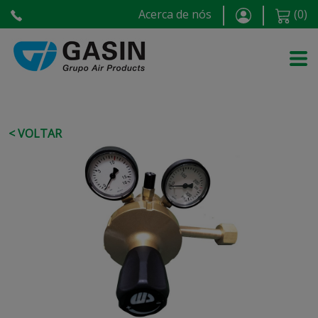
Acerca de nós
(
0
)
< VOLTAR