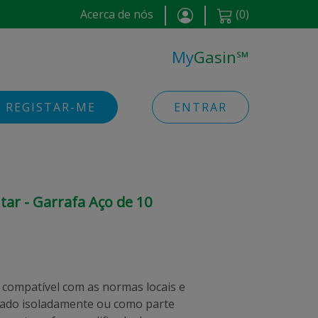
Acerca de nós
(
0
)
My
Gasin
℠
REGISTAR-ME
ENTRAR
ar - Garrafa Aço de 10
 compatível com as normas locais e
sado isoladamente ou como parte