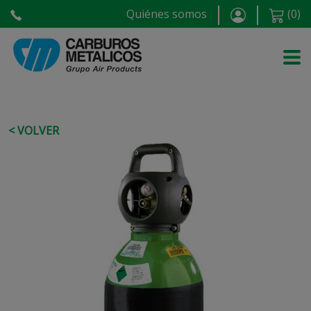
Quiénes somos
(
0
)
< VOLVER