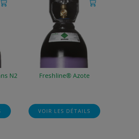
ans N2
Freshline® Azote
S
VOIR LES DÉTAILS