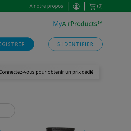
A notre propos
(
0
)
My
AirProducts
℠
EGISTRER
S'IDENTIFIER
 Connectez-vous pour obtenir un prix dédié.