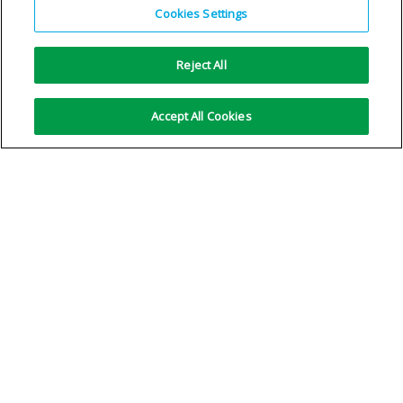
Hydrogène Premier Plus
Oxygène Premier
Cookies Settings
VOIR LES DÉTAILS
VOIR LES DÉTAILS
Reject All
Accept All Cookies
Pas d'autre résultat
Copyright © 1996-2026 Air Products Inc. Tous droits
réservés.
|
Informations légales
|
Note privée
|
Avis sur les
cookies