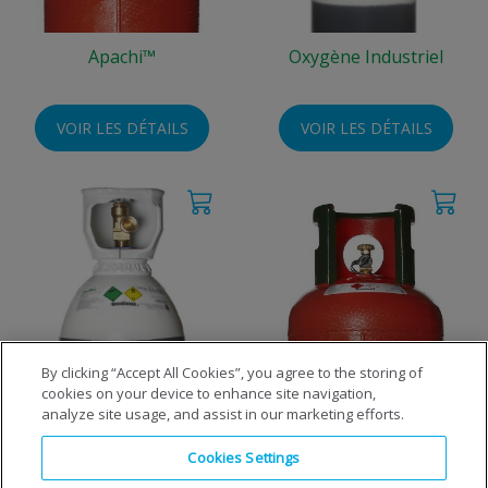
Apachi™
Oxygène Industriel
VOIR LES DÉTAILS
VOIR LES DÉTAILS
By clicking “Accept All Cookies”, you agree to the storing of
cookies on your device to enhance site navigation,
Oxygène Performance
Propane
analyze site usage, and assist in our marketing efforts.
Cookies Settings
VOIR LES DÉTAILS
VOIR LES DÉTAILS