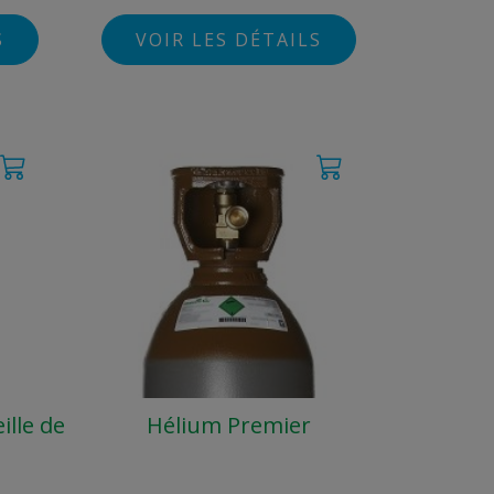
S
VOIR LES DÉTAILS
lle de
Hélium Premier