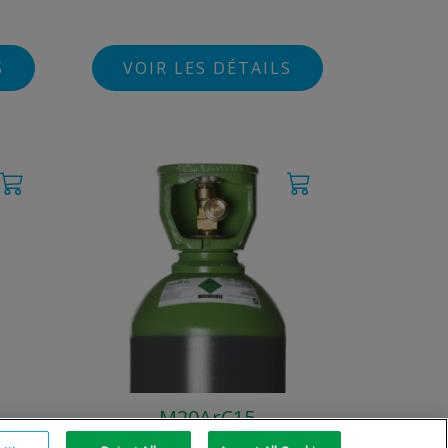
S
VOIR LES DÉTAILS
M20ArC15