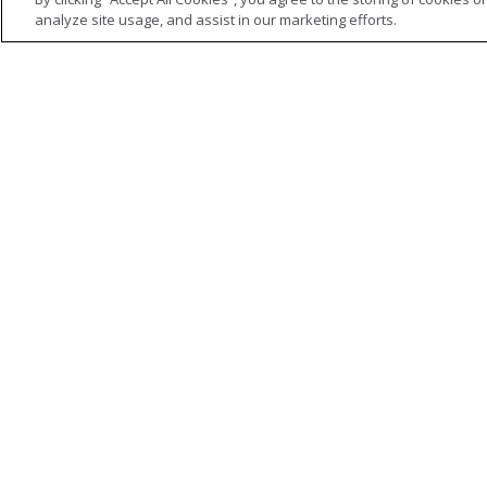
analyze site usage, and assist in our marketing efforts.
VOIR LES DÉTAILS
M20ArC15 Bouteille de