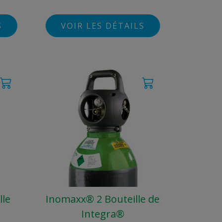
S
VOIR LES DÉTAILS
lle
Inomaxx® 2 Bouteille de
Integra®