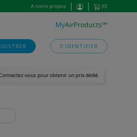
A notre propos
(
0
)
My
AirProducts
℠
EGISTRER
S'IDENTIFIER
 Connectez-vous pour obtenir un prix dédié.