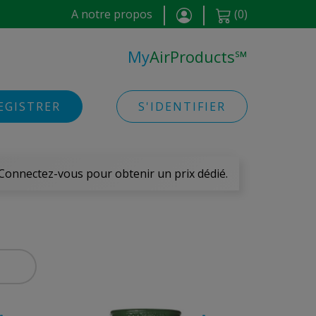
A notre propos
(
0
)
My
AirProducts
℠
EGISTRER
S'IDENTIFIER
 Connectez-vous pour obtenir un prix dédié.